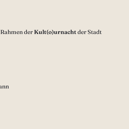
im Rahmen der
Kult(o)urnacht
der Stadt
mann