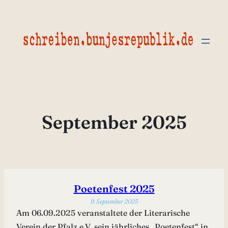
Zum
Inhalt
springen
September 2025
Poetenfest 2025
9. September 2025
Am 06.09.2025 veranstaltete der Literarische
Verein der Pfalz e.V. sein jährliches „Poetenfest“ in